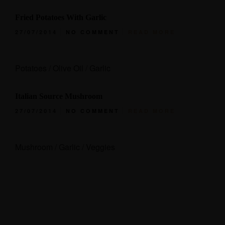
Fried Potatoes With Garlic
LE BIEN ALLER • CHOISY
Découvrir le site web
27/07/2014
NO COMMENT
READ MORE
Potatoes / Olive Oil / Garlic
Italian Source Mushroom
27/07/2014
NO COMMENT
READ MORE
Mushroom / Garlic / Veggies