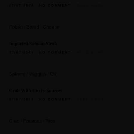
27/07/2014
NO COMMENT
READ MORE
Potato / Bread / Cheese
Imported Salmon Steak
27/07/2014
NO COMMENT
READ MORE
Salmon / Veggies / Oil
Crab With Curry Sources
ACCUEIL
27/07/2014
NO COMMENT
READ MORE
MENUS
Crab / Potatoes / Rice
À PROPOS
RÉSERVER