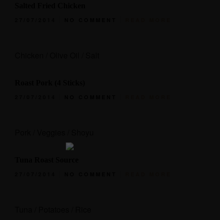
Salted Fried Chicken
27/07/2014
NO COMMENT
READ MORE
Chicken / Olive Oil / Salt
Roast Pork (4 Sticks)
27/07/2014
NO COMMENT
READ MORE
Pork / Veggies / Shoyu
Tuna Roast Source
27/07/2014
NO COMMENT
READ MORE
LE BIEN ALLER • CRUSEILLES
Tuna / Potatoes / Rice
2 Rue des Frères, 74350 Cruseilles