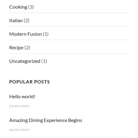
Cooking
(3)
Italian
(2)
Modern Fusion
(1)
Recipe
(2)
Uncategorized
(1)
POPULAR POSTS
Hello world!
LE BIEN ALLER • CRUSEILLES
23/02/2025
2 Rue des Frères, 74350 Cruseilles
Amazing Dining Experience Begins
LE BIEN ALLER • CHOISY
Découvrir le site web
16/04/2015