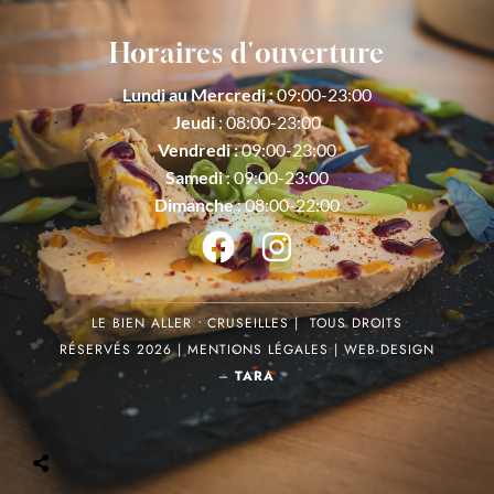
Horaires d'ouverture
Lundi au Mercredi
: 09:00-23:00
Jeudi
: 08:00-23:00
Vendredi :
09:00-23:00
Samedi
: 09:00-23:00
Dimanche
: 08:00-22:00
LE BIEN ALLER
•
CRUSEILLES | TOUS DROITS
RÉSERVÉS 2026 | MENTIONS LÉGALES | WEB-DESIGN
–
TARA