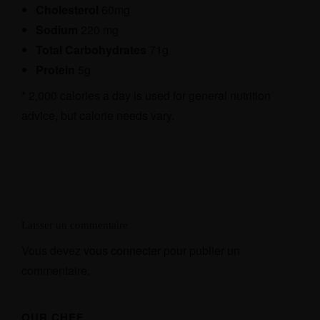
Cholesterol
60mg
Sodium
220 mg
Total Carbohydrates
71g
Protein
5g
* 2,000 calories a day is used for general nutrition
advice, but calorie needs vary.
Laisser un commentaire
ACCUEIL
Vous devez
vous connecter
pour publier un
commentaire.
MENUS
À PROPOS
OUR CHEF