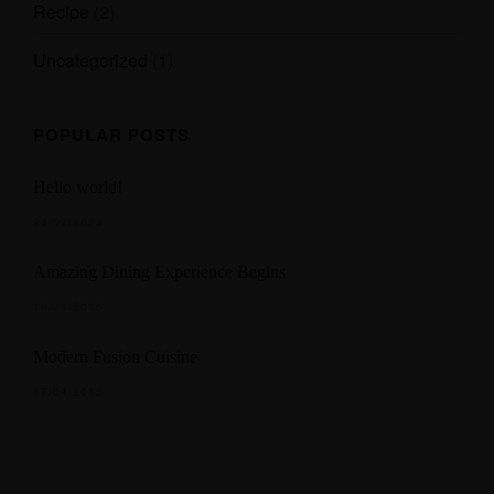
LE BIEN ALLER • CRUSEILLES
Recipe
(2)
2 Rue des Frères, 74350 Cruseilles
Uncategorized
(1)
LE BIEN ALLER • CHOISY
Découvrir le site web
POPULAR POSTS
Hello world!
23/02/2025
Amazing Dining Experience Begins
16/04/2015
Modern Fusion Cuisine
17/04/2015