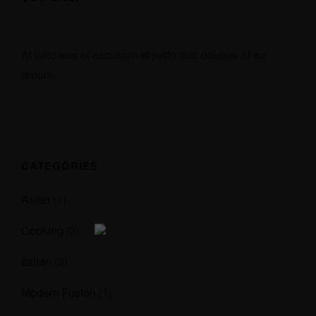
RÉSERVER
At vero eos et accusam et justo duo dolores et ea
rebum.
CATEGORIES
Asian
(1)
Cooking
(3)
Italian
(2)
Modern Fusion
(1)